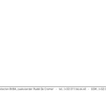
itecten BVBA, zaakvoerder Ruddi De Cremer - tel.: (+32) 011/66.64.40 - GSM.: (+32) 0