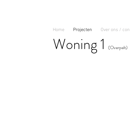
Home
Projecten
Over ons / con
Woning 1
(Overpelt)